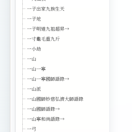
一子出家九族生天
一子地
一子明道九祖超昇→
一寸龜毛重九斤
一小劫
一山
一山一寧
一山一寧國師語錄→
一山派
一山國師妙慈弘濟大師語錄
一山國師語錄→
一山寧和尚語錄→
一弓