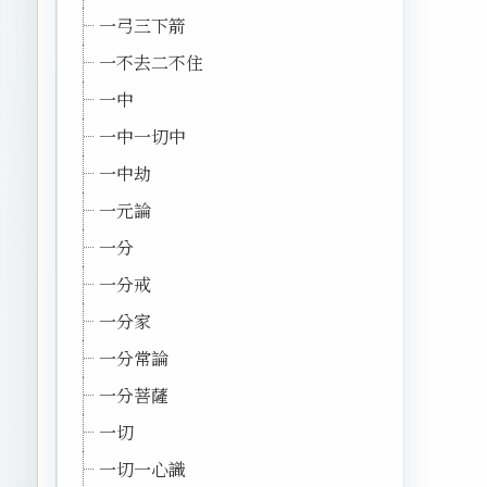
一弓三下箭
一不去二不住
一中
一中一切中
一中劫
一元論
一分
一分戒
一分家
一分常論
一分菩薩
一切
一切一心識