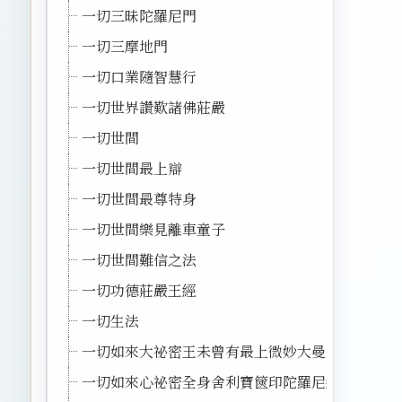
一切三昧陀羅尼門
一切三摩地門
一切口業隨智慧行
一切世界讚歎諸佛莊嚴
一切世間
一切世間最上辯
一切世間最尊特身
一切世間樂見離車童子
一切世間難信之法
一切功德莊嚴王經
一切生法
一切如來大祕密王未曾有最上微妙大曼拏羅經
一切如來心祕密全身舍利寶篋印陀羅尼經