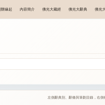
創辦緣起
內容簡介
佛光大藏經
佛光大辭典
佛光
左側辭典別、辭條與筆劃目錄，右側條