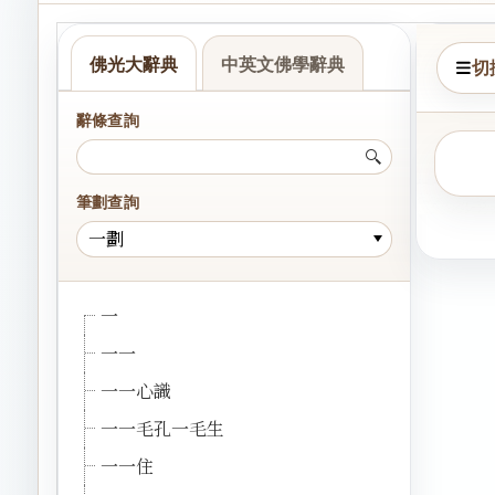
佛光大辭典
中英文佛學辭典
切
辭條查詢
筆劃查詢
一劃
一
一一
一一心識
一一毛孔一毛生
一一住