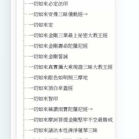
一切如來必定法印
一切如來安像三昧儀軌經→
一切如來定
一切如來金剛三業最上祕密大教王經
一切如來金剛壽命陀羅尼經
一切如來金剛誓誡
一切如來真實攝大乘現證三昧大教王經
一切如來眼色如明照三摩地
一切如來頂白傘蓋經
一切如來智印
一切如來稱讚雨寶陀羅尼經→
一切如來摩訶菩提金剛堅牢不空最勝成就種種事業
一切如來諸法本性清淨蓮華三昧